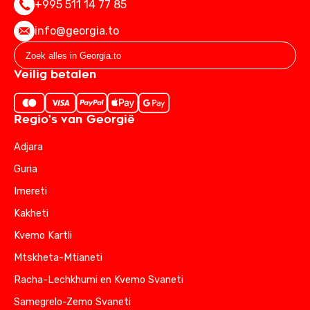
+995 511 14 77 85
info@georgia.to
Veilig betalen
Regio's van Georgië
Adjara
Guria
Imereti
Kakheti
Kvemo Kartli
Mtskheta-Mtianeti
Racha-Lechkhumi en Kvemo Svaneti
Samegrelo-Zemo Svaneti