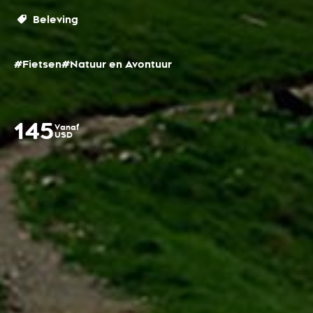
Beleving
#Fietsen
#Natuur en Avontuur
145
Vanaf
USD