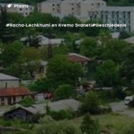
Plaats
#Racha-Lechkhumi en Kvemo Svaneti
#Geschiedenis