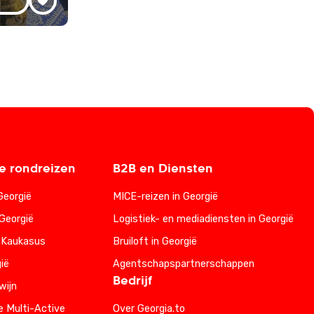
 rondreizen
B2B en Diensten
Georgië
MICE-reizen in Georgië
Georgië
Logistiek- en mediadiensten in Georgië
 Kaukasus
Bruiloft in Georgië
ië
Agentschapspartnerschappen
Bedrijf
wijn
e Multi-Active
Over Georgia.to