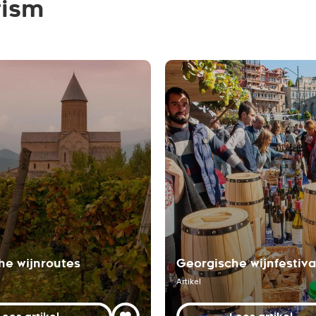
rism
he wijnroutes
Georgische wijnfestiva
Artikel