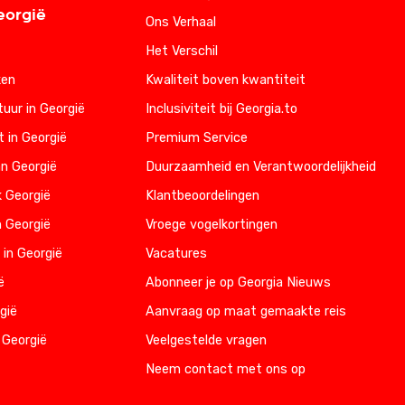
eorgië
Ons Verhaal
Het Verschil
ken
Kwaliteit boven kwantiteit
uur in Georgië
Inclusiviteit bij Georgia.to
t in Georgië
Premium Service
n Georgië
Duurzaamheid en Verantwoordelijkheid
k Georgië
Klantbeoordelingen
n Georgië
Vroege vogelkortingen
 in Georgië
Vacatures
ë
Abonneer je op Georgia Nieuws
gië
Aanvraag op maat gemaakte reis
 Georgië
Veelgestelde vragen
Neem contact met ons op