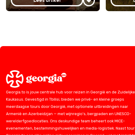
Lees artikel
Georgia.to is jouw centrale hub voor reizen in Georgië en de Zuidelijke
Kaukasus. Gevestigd in Tbilisi, bieden we privé- en kleine groeps
meerdaagse tours door Georgië, met optionele uitbreidingen naar
Armenië en Azerbeidzjan — met wijnregio's, bergpaden en UNESCO-
werelderfgoedlocaties. Ons deskundige team beheert ook MICE-
evenementen, bestemmingshuwelijken en media-logistiek. Naast tours