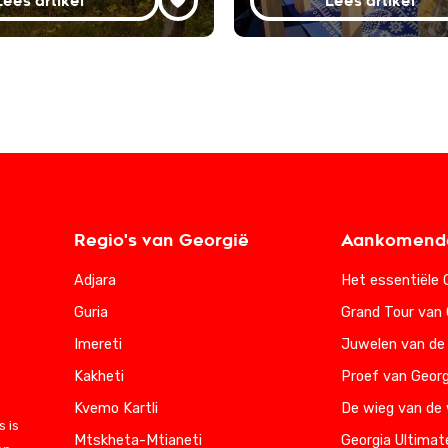
Lees artikel
Lees artikel
Regio's van Georgië
Aankomende
Adjara
Het essentiële 
Guria
Grand Tour van 
Imereti
Juwelen van de
Kakheti
Proef van Georg
Kvemo Kartli
De wieg van de 
 is
Mtskheta-Mtianeti
Georgia Ultimat