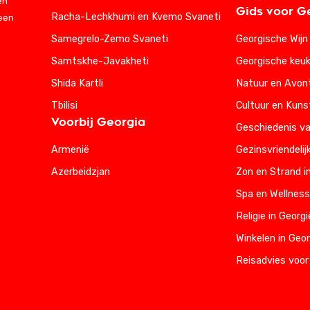
en
Gids voor G
Racha-Lechkhumi en Kvemo Svaneti
 een
Samegrelo-Zemo Svaneti
Georgische Wijn
Samtskhe-Javakheti
Georgische keu
Shida Kartli
Natuur en Avont
Tbilisi
Cultuur en Kuns
Voorbij Georgia
Geschiedenis va
Armenië
Gezinsvriendelij
Azerbeidzjan
Zon en Strand i
Spa en Wellness
Religie in Georgi
Winkelen in Geor
Reisadvies voor