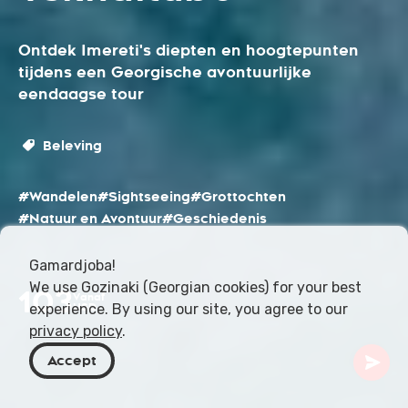
Ontdek Imereti's diepten en hoogtepunten
tijdens een Georgische avontuurlijke
eendaagse tour
Beleving
#Wandelen
#Sightseeing
#Grottochten
#Natuur en Avontuur
#Geschiedenis
Gamardjoba!
We use Gozinaki (Georgian cookies) for your best
103
Vanaf
experience. By using our site, you agree to our
USD
privacy policy
.
Accept