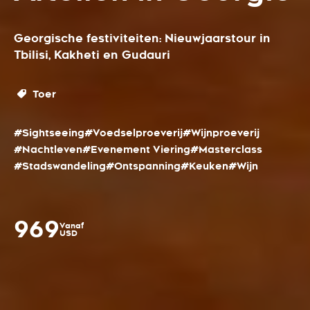
Georgische festiviteiten: Nieuwjaarstour in
Tbilisi, Kakheti en Gudauri
Toer
#Sightseeing
#Voedselproeverij
#Wijnproeverij
#Nachtleven
#Evenement Viering
#Masterclass
#Stadswandeling
#Ontspanning
#Keuken
#Wijn
969
Vanaf
USD