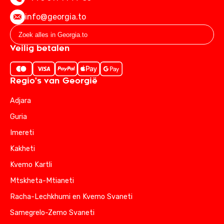
info@georgia.to
Veilig betalen
Regio's van Georgië
Adjara
Guria
Imereti
Kakheti
Kvemo Kartli
Mtskheta-Mtianeti
Racha-Lechkhumi en Kvemo Svaneti
Samegrelo-Zemo Svaneti