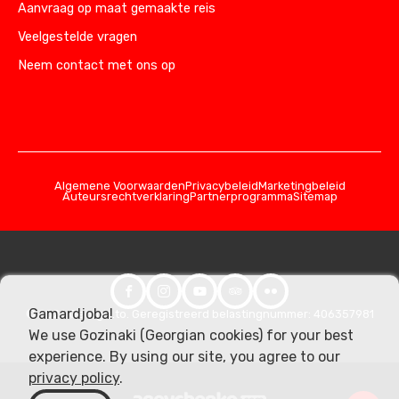
Aanvraag op maat gemaakte reis
Veelgestelde vragen
Neem contact met ons op
Algemene Voorwaarden
Privacybeleid
Marketingbeleid
Auteursrechtverklaring
Partnerprogramma
Sitemap
Gamardjoba!
© 2026 Georgia.to. Geregistreerd belastingnummer: 406357981
We use Gozinaki (Georgian cookies) for your best
experience. By using our site, you agree to our
privacy policy
.