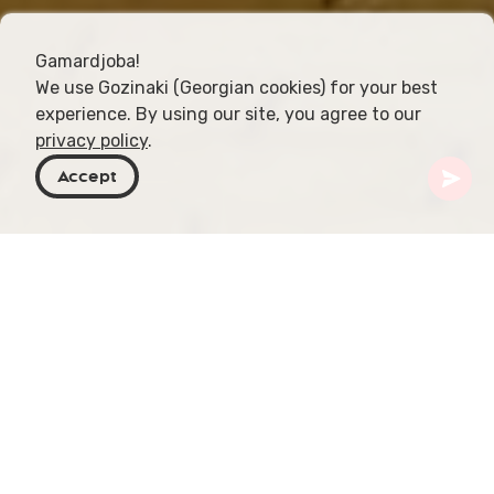
Gamardjoba!
We use Gozinaki (Georgian cookies) for your best
experience. By using our site, you agree to our
privacy policy
.
Accept
Georgië
Bestemmingen
Guria
Tsitsinatela Amusement Park
Gelegen in het pittoreske district Guria, tussen
Ureki en Kobuleti, is Tsitsinatela Amusement Park
een levendige bestemming voor eindeloos