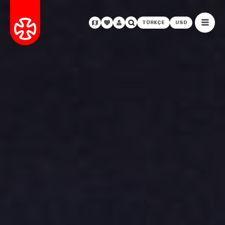
TÜRKÇE
USD