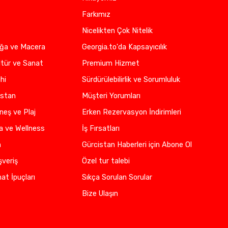
Farkımız
Nicelikten Çok Nitelik
oğa ve Macera
Georgia.to'da Kapsayıcılık
ltür ve Sanat
Premium Hizmet
hi
Sürdürülebilirlik ve Sorumluluk
istan
Müşteri Yorumları
neş ve Plaj
Erken Rezervasyon İndirimleri
a ve Wellness
İş Fırsatları
n
Gürcistan Haberleri için Abone Ol
şveriş
Özel tur talebi
at İpuçları
Sıkça Sorulan Sorular
Bize Ulaşın