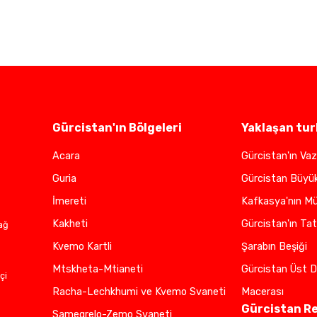
Gürcistan'ın Bölgeleri
Yaklaşan tur
Acara
Gürcistan'ın Vaz
Guria
Gürcistan Büyü
İmereti
Kafkasya'nın Mü
Kakheti
Gürcistan'ın Tat
ağ
Kvemo Kartli
Şarabın Beşiği
Mtskheta-Mtianeti
Gürcistan Üst D
çi
Racha-Lechkhumi ve Kvemo Svaneti
Macerası
Gürcistan R
Samegrelo-Zemo Svaneti