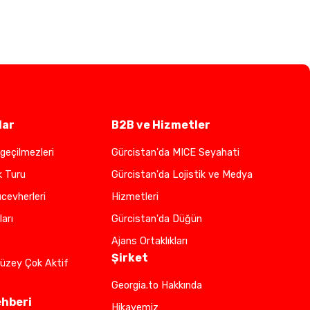
lar
B2B ve Hizmetler
geçilmezleri
Gürcistan'da MICE Seyahati
k Turu
Gürcistan'da Lojistik ve Medya
cevherleri
Hizmetleri
ları
Gürcistan'da Düğün
Ajans Ortaklıkları
Şirket
üzey Çok Aktif
Georgia.to Hakkında
ehberi
Hikayemiz