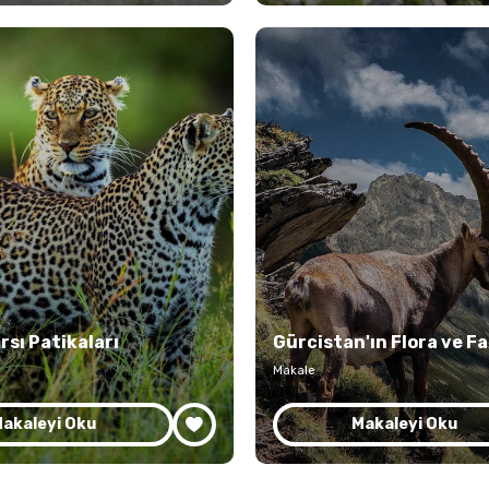
rsı Patikaları
Gürcistan'ın Flora ve F
Makale
akaleyi Oku
Makaleyi Oku