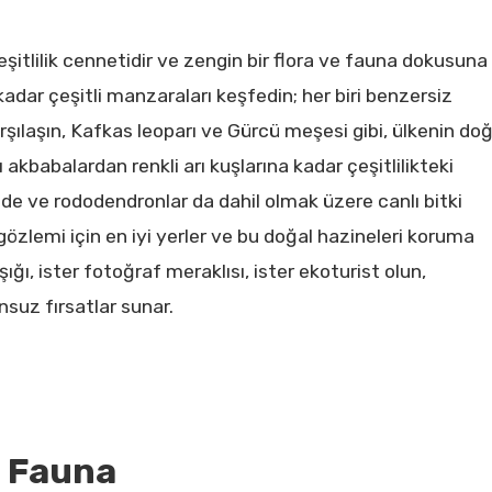
çeşitlilik cennetidir ve zengin bir flora ve fauna dokusuna
kadar çeşitli manzaraları keşfedin; her biri benzersiz
rşılaşın, Kafkas leoparı ve Gürcü meşesi gibi, ülkenin doğ
 akbabalardan renkli arı kuşlarına kadar çeşitlilikteki
kide ve rododendronlar da dahil olmak üzere canlı bitki
özlemi için en iyi yerler ve bu doğal hazineleri koruma
ığı, ister fotoğraf meraklısı, ister ekoturist olun,
nsuz fırsatlar sunar.
& Fauna