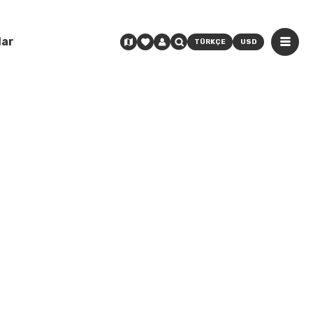
lar
TÜRKÇE
USD