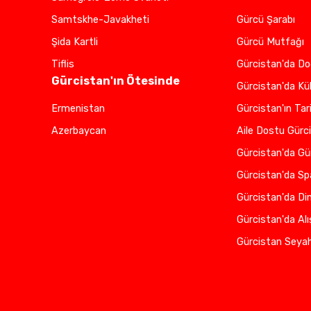
Samtskhe-Javakheti
Gürcü Şarabı
Şida Kartli
Gürcü Mutfağı
Tiflis
Gürcistan'da D
Gürcistan'ın Ötesinde
Gürcistan'da Kü
Ermenistan
Gürcistan'ın Tari
Azerbaycan
Aile Dostu Gürc
Gürcistan'da Gü
Gürcistan'da Sp
Gürcistan'da Di
Gürcistan'da Alı
Gürcistan Seyah