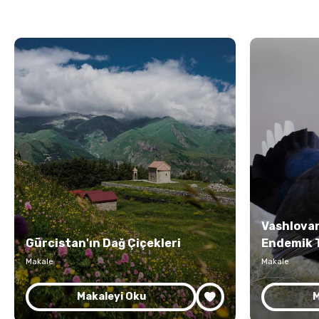
Vashlovani
Gürcistan'ın Dağ Çiçekleri
Endemik 
Makale
Makale
Makaleyi Oku
M