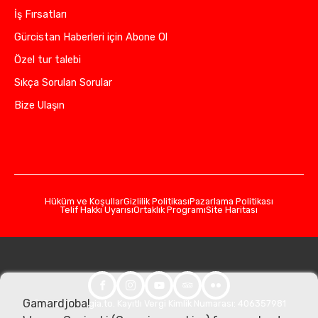
İş Fırsatları
Gürcistan Haberleri için Abone Ol
Özel tur talebi
Sıkça Sorulan Sorular
Bize Ulaşın
Hüküm ve Koşullar
Gizlilik Politikası
Pazarlama Politikası
Telif Hakkı Uyarısı
Ortaklık Programı
Site Haritası
Gamardjoba!
© 2026 Georgia.to. Kayıtlı Vergi Kimlik Numarası: 406357981