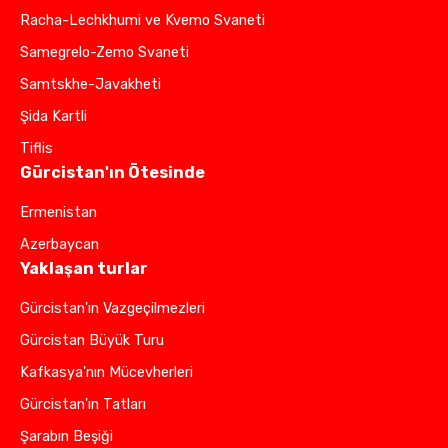
Racha-Lechkhumi ve Kvemo Svaneti
Samegrelo-Zemo Svaneti
Samtskhe-Javakheti
Şida Kartli
Tiflis
Gürcistan'ın Ötesinde
Ermenistan
Azerbaycan
Yaklaşan turlar
Gürcistan'ın Vazgeçilmezleri
Gürcistan Büyük Turu
Kafkasya'nın Mücevherleri
Gürcistan'ın Tatları
Şarabın Beşiği