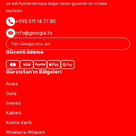
ve adil fiyatlandırmaya değer veren güvenilir bir ortakla
keşfedin.
+995 511 14 77 85
info@georgia.to
Güvenli ödeme
Gürcistan'ın Bölgeleri
Acara
Guria
İmereti
Kakheti
Kvemo Kartli
Mtskheta-Mtianeti