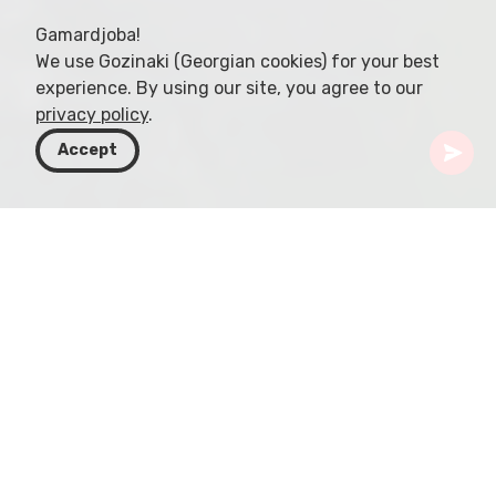
Gamardjoba!
We use Gozinaki (Georgian cookies) for your best
experience. By using our site, you agree to our
privacy policy
.
Accept
Gürcistan
Rotalar
Samtskhe-Javakheti
Borjomi
Tsar Baths
Geçmişe adım atın ve Borjomi'deki Tsar Baths'ın
lüks dünyasına kendinizi bırakın; burada Rusya
soyluları ve aristokrasisi bir zamanlar şifalı