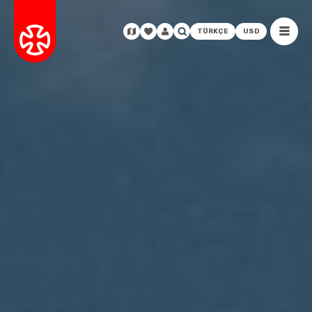
TÜRKÇE
USD