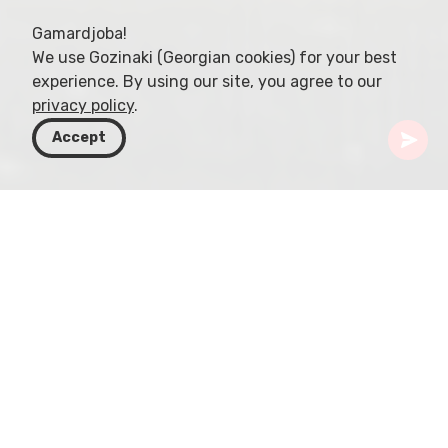
Gamardjoba!
We use Gozinaki (Georgian cookies) for your best
experience. By using our site, you agree to our
privacy policy
.
Accept
Gürcistan
Rotalar
Samegrelo-Zemo Svaneti
Shkhara Dağı
Shkhara Dağı, Gürcistan ile Rusya Federasyonu'na
bağlı Kabardey-Balkarya sınırında yer alır ve
Gürcistan'ın zirveleri arasında en yükseği olarak