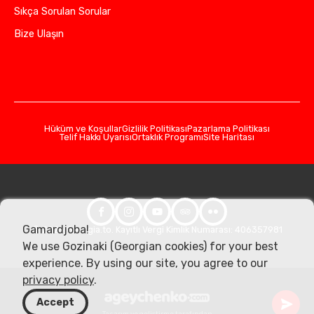
Sıkça Sorulan Sorular
Bize Ulaşın
Hüküm ve Koşullar
Gizlilik Politikası
Pazarlama Politikası
Telif Hakkı Uyarısı
Ortaklık Programı
Site Haritası
Gamardjoba!
© 2026 Georgia.to. Kayıtlı Vergi Kimlik Numarası: 406357981
We use Gozinaki (Georgian cookies) for your best
experience. By using our site, you agree to our
privacy policy
.
Accept
Tasarım ve geliştirme tarafından