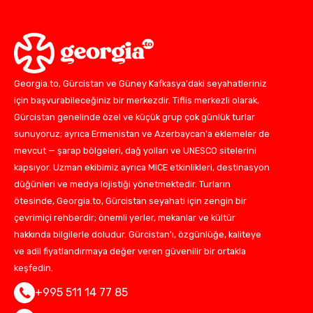
Georgia.to, Gürcistan ve Güney Kafkasya'daki seyahatleriniz
için başvurabileceğiniz bir merkezdir. Tiflis merkezli olarak,
Gürcistan genelinde özel ve küçük grup çok günlük turlar
sunuyoruz; ayrıca Ermenistan ve Azerbaycan'a eklemeler de
mevcut — şarap bölgeleri, dağ yolları ve UNESCO sitelerini
kapsıyor. Uzman ekibimiz ayrıca MICE etkinlikleri, destinasyon
düğünleri ve medya lojistiği yönetmektedir. Turların
ötesinde, Georgia.to, Gürcistan seyahati için zengin bir
çevrimiçi rehberdir; önemli yerler, mekanlar ve kültür
hakkında bilgilerle doludur. Gürcistan'ı, özgünlüğe, kaliteye
ve adil fiyatlandırmaya değer veren güvenilir bir ortakla
keşfedin.
+995 511 14 77 85