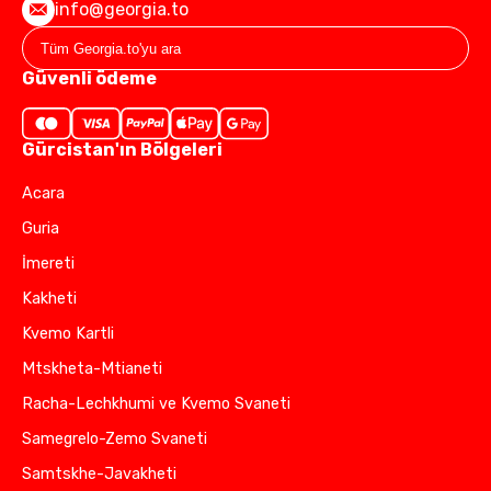
info@georgia.to
Güvenli ödeme
Gürcistan'ın Bölgeleri
Acara
Guria
İmereti
Kakheti
Kvemo Kartli
Mtskheta-Mtianeti
Racha-Lechkhumi ve Kvemo Svaneti
Samegrelo-Zemo Svaneti
Samtskhe-Javakheti