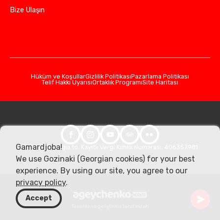
Bize Ulaşın
Hüküm ve Koşullar
Gizlilik Politikası
Pazarlama Politikası
Telif Hakkı Uyarısı
Ortaklık Programı
Site Haritası
Gamardjoba!
© 2026 Georgia.to. Kayıtlı Vergi Kimlik Numarası: 406357981
We use Gozinaki (Georgian cookies) for your best
experience. By using our site, you agree to our
privacy policy
.
Accept
Tasarım ve geliştirme tarafından