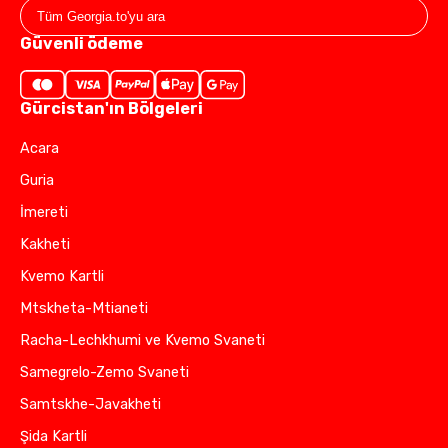
Güvenli ödeme
Gürcistan'ın Bölgeleri
Acara
Guria
İmereti
Kakheti
Kvemo Kartli
Mtskheta-Mtianeti
Racha-Lechkhumi ve Kvemo Svaneti
Samegrelo-Zemo Svaneti
Samtskhe-Javakheti
Şida Kartli