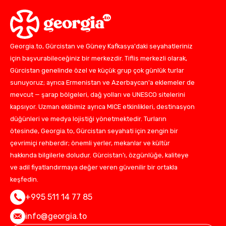
Georgia.to, Gürcistan ve Güney Kafkasya'daki seyahatleriniz
için başvurabileceğiniz bir merkezdir. Tiflis merkezli olarak,
Gürcistan genelinde özel ve küçük grup çok günlük turlar
sunuyoruz; ayrıca Ermenistan ve Azerbaycan'a eklemeler de
mevcut — şarap bölgeleri, dağ yolları ve UNESCO sitelerini
kapsıyor. Uzman ekibimiz ayrıca MICE etkinlikleri, destinasyon
düğünleri ve medya lojistiği yönetmektedir. Turların
ötesinde, Georgia.to, Gürcistan seyahati için zengin bir
çevrimiçi rehberdir; önemli yerler, mekanlar ve kültür
hakkında bilgilerle doludur. Gürcistan'ı, özgünlüğe, kaliteye
ve adil fiyatlandırmaya değer veren güvenilir bir ortakla
keşfedin.
+995 511 14 77 85
info@georgia.to