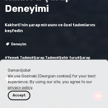
Deneyimi
Kakheti'nin şarap mirasını ve özel tadımlarını
keşfedin
Deneyim
#Yemek Tadımı
#Şarap Tadımı
#Şehir turu
#Şarap
Gamardjoba!
We use Gozinaki (Georgian cookies) for your best
149
Başlangıç
experience. By using our site, you agree to our
USD
privacy policy
.
Accept