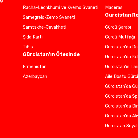
çi
Racha-Lechkhumi ve Kvemo Svaneti
Macerası
Gürcistan R
Samegrelo-Zemo Svaneti
Samtskhe-Javakheti
Gürcü Şarabı
Şida Kartli
Gürcü Mutfağı
Tiflis
Gürcistan'da D
Gürcistan'ın Ötesinde
Gürcistan'da Kü
Ermenistan
Gürcistan'ın Tari
Azerbaycan
Aile Dostu Gürc
Gürcistan'da Gü
Gürcistan'da Sp
Gürcistan'da Di
Gürcistan'da Alı
Gürcistan Seyah