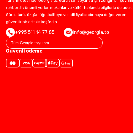
Turların ötesinde, Georgia.to, Gürcistan seyahati için zengin bir çevrimi
rehberdir; önemli yerler, mekanlar ve kültür hakkında bilgilerle doludur.
Gürcistan'ı, özgünlüğe, kaliteye ve adil fiyatlandırmaya değer veren
güvenilir bir ortakla keşfedin.
+995 511 14 77 85
info@georgia.to
Güvenli ödeme