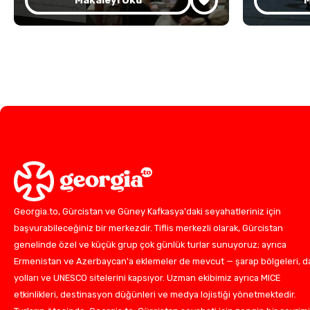
Makaleyi Oku
M
Georgia.to, Gürcistan ve Güney Kafkasya'daki seyahatleriniz için
başvurabileceğiniz bir merkezdir. Tiflis merkezli olarak, Gürcistan
genelinde özel ve küçük grup çok günlük turlar sunuyoruz; ayrıca
Ermenistan ve Azerbaycan'a eklemeler de mevcut — şarap bölgeleri, d
yolları ve UNESCO sitelerini kapsıyor. Uzman ekibimiz ayrıca MICE
etkinlikleri, destinasyon düğünleri ve medya lojistiği yönetmektedir.