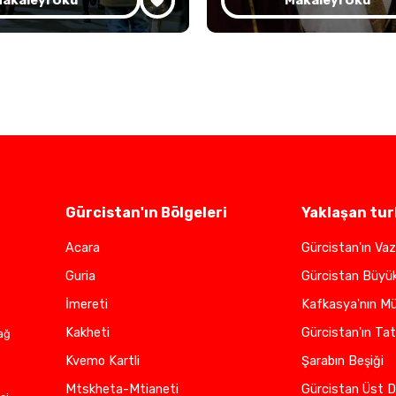
akaleyi Oku
Makaleyi Oku
Gürcistan'ın Bölgeleri
Yaklaşan tur
Acara
Gürcistan'ın Vaz
Guria
Gürcistan Büyü
İmereti
Kafkasya'nın Mü
Kakheti
Gürcistan'ın Tat
ağ
Kvemo Kartli
Şarabın Beşiği
Mtskheta-Mtianeti
Gürcistan Üst D