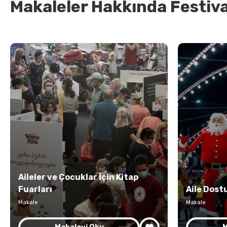
Makaleler Hakkında Festiv
Aileler ve Çocuklar İçin Kitap
Fuarları
Aile Dost
Makale
Makale