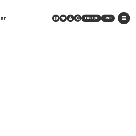
lar
TÜRKÇE
USD