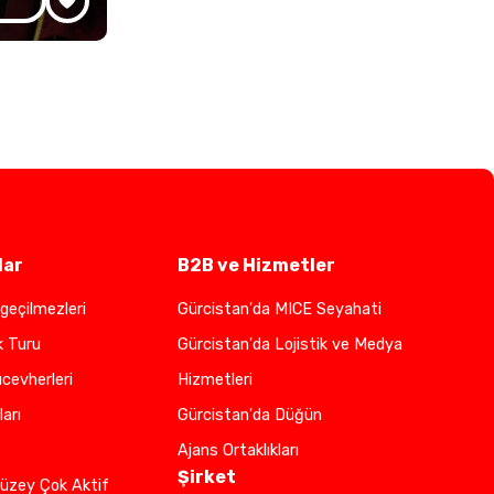
lar
B2B ve Hizmetler
geçilmezleri
Gürcistan'da MICE Seyahati
k Turu
Gürcistan'da Lojistik ve Medya
cevherleri
Hizmetleri
ları
Gürcistan'da Düğün
Ajans Ortaklıkları
Şirket
üzey Çok Aktif