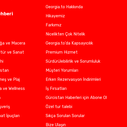
Georgia.to Hakkında
ehberi
Hikayemiz
Farkımız
Nicelikten Çok Nitelik
oğa ve Macera
Georgia.to'da Kapsayıcılık
ltür ve Sanat
Premium Hizmet
hi
Sürdürülebilirlik ve Sorumluluk
istan
Müşteri Yorumları
neş ve Plaj
Erken Rezervasyon İndirimleri
a ve Wellness
İş Fırsatları
n
Gürcistan Haberleri için Abone Ol
şveriş
Özel tur talebi
at İpuçları
Sıkça Sorulan Sorular
Bize Ulaşın