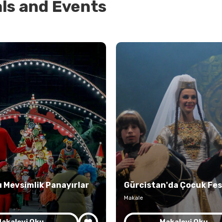
als and Events
u Mevsimlik Panayırlar
Gürcistan'da Çocuk Fest
Makale