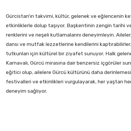
Gürcistan'ın takvimi, kültür, gelenek ve eğlencenin keyi
etkinliklerle dolup taşıyor. Başkentinin zengin tarihi v
renklerini ve neşeli kutlamalarını deneyimleyin. Ailel
dansı ve mutfak lezzetlerine kendilerini kaptırabilirle
tutkunları için kültürel bir ziyafet sunuyor. Halk gelen
Karnavalı, Gürcü mirasına dair benzersiz içgörüler su
eğitici olup, ailelere Gürcü kültürünü daha derinlemesin
festivalleri ve etkinlikleri vurgulayarak, her yaştan her
deneyim sağlıyor.