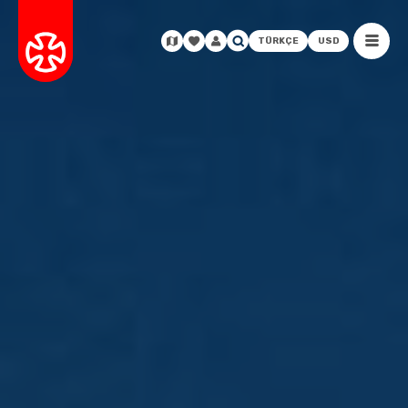
TÜRKÇE
USD