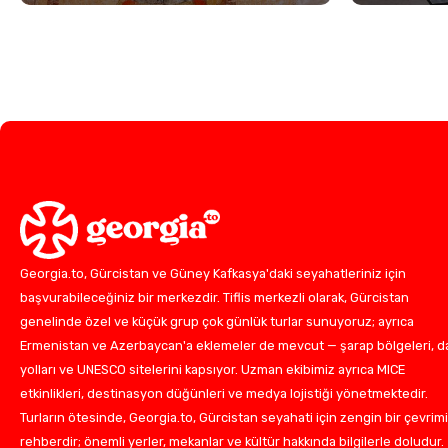
Georgia.to, Gürcistan ve Güney Kafkasya'daki seyahatleriniz için
başvurabileceğiniz bir merkezdir. Tiflis merkezli olarak, Gürcistan
genelinde özel ve küçük grup çok günlük turlar sunuyoruz; ayrıca
Ermenistan ve Azerbaycan'a eklemeler de mevcut — şarap bölgeleri, d
yolları ve UNESCO sitelerini kapsıyor. Uzman ekibimiz ayrıca MICE
etkinlikleri, destinasyon düğünleri ve medya lojistiği yönetmektedir.
Turların ötesinde, Georgia.to, Gürcistan seyahati için zengin bir çevrimi
rehberdir; önemli yerler, mekanlar ve kültür hakkında bilgilerle doludur.