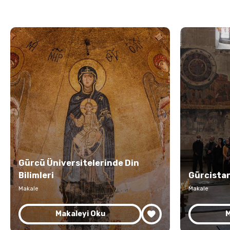
Gürcü Üniversitelerinde Din
Bilimleri
Gürcistan
Makale
Makale
Makaleyi Oku
M