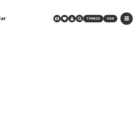
lar
TÜRKÇE
USD