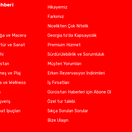
ehberi
Hikayemiz
Farkımız
Nicelikten Çok Nitelik
oğa ve Macera
Georgia.to'da Kapsayıcılık
ltür ve Sanat
Premium Hizmet
hi
Sürdürülebilirlik ve Sorumluluk
istan
Müşteri Yorumları
neş ve Plaj
Erken Rezervasyon İndirimleri
a ve Wellness
İş Fırsatları
n
Gürcistan Haberleri için Abone Ol
şveriş
Özel tur talebi
at İpuçları
Sıkça Sorulan Sorular
Bize Ulaşın