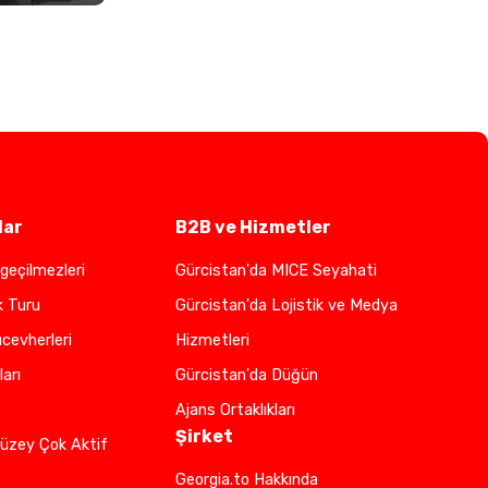
lar
B2B ve Hizmetler
geçilmezleri
Gürcistan'da MICE Seyahati
k Turu
Gürcistan'da Lojistik ve Medya
cevherleri
Hizmetleri
ları
Gürcistan'da Düğün
Ajans Ortaklıkları
Şirket
üzey Çok Aktif
Georgia.to Hakkında