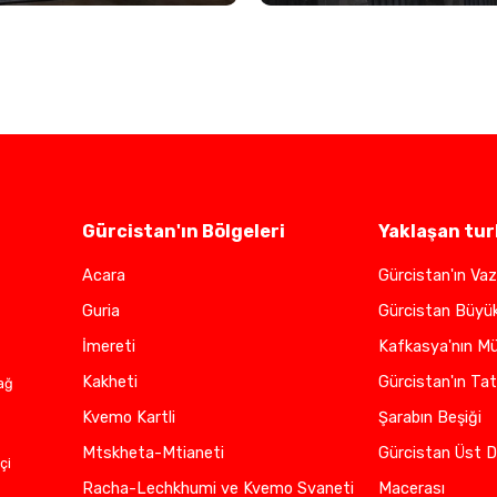
Gürcistan'ın Bölgeleri
Yaklaşan tur
Acara
Gürcistan'ın Vaz
Guria
Gürcistan Büyü
İmereti
Kafkasya'nın Mü
Kakheti
Gürcistan'ın Tat
ağ
Kvemo Kartli
Şarabın Beşiği
Mtskheta-Mtianeti
Gürcistan Üst D
çi
Racha-Lechkhumi ve Kvemo Svaneti
Macerası