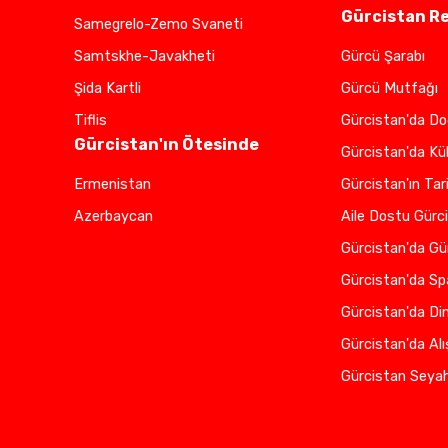
Gürcistan R
Samegrelo-Zemo Svaneti
Samtskhe-Javakheti
Gürcü Şarabı
Şida Kartli
Gürcü Mutfağı
Tiflis
Gürcistan'da D
Gürcistan'ın Ötesinde
Gürcistan'da Kü
Ermenistan
Gürcistan'ın Tari
Azerbaycan
Aile Dostu Gürc
Gürcistan'da Gü
Gürcistan'da Sp
Gürcistan'da Di
Gürcistan'da Alı
Gürcistan Seyah