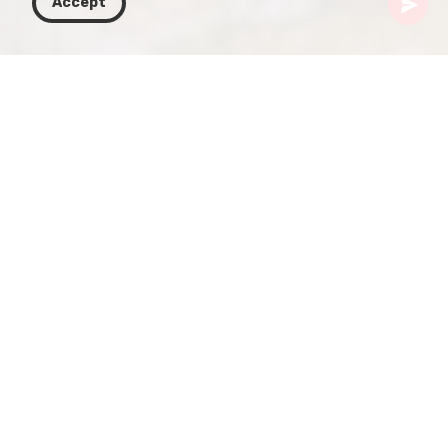
Accept
Gürcistan
Makaleler
Gürcü Üniversitelerinde Din Bilimleri
Gürcistan, zengin dini tarih ve çeşitlilik dokusuna
sahip bir ülke olarak, üniversiteler bu kültürel
mirasın incelenmesinde ve anlaşılmasında hayati
bir rol oynar. Bu makale, Gürcü üniversitelerindeki
din bilimlerinin güncel durumunu; akademik
programları, toplumsal etkilerini ve bu programların
ülkenin turizm ve kültür sektörleriyle nasıl iç içe