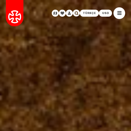
TÜRKÇE
USD