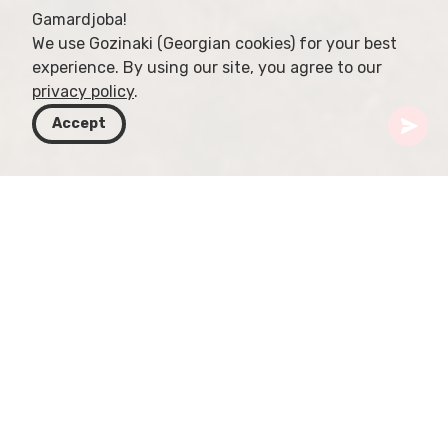
Gamardjoba!
We use Gozinaki (Georgian cookies) for your best
experience. By using our site, you agree to our
privacy policy
.
Accept
Gürcistan
Rotalar
Şida Kartli
Kareli
Kareli, Gürcistan'ın merkezi kesiminde, başkent
Tiflis'in yaklaşık 80 kilometre batısında yer alan bir
kasabadır. Arkeolojik buluntular, Tunç Çağı'ndan
beri yerleşim görüldüğünü göstermektedir. Orta