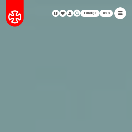
TÜRKÇE
USD