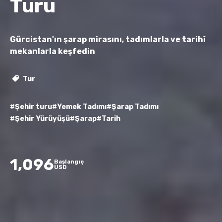
Turu
Gürcistan'ın şarap mirasını, tadımlarla ve tarihî
mekanlarla keşfedin
Tur
#Şehir turu
#Yemek Tadımı
#Şarap Tadımı
#Şehir Yürüyüşü
#Şarap
#Tarih
1,096
Başlangıç
USD