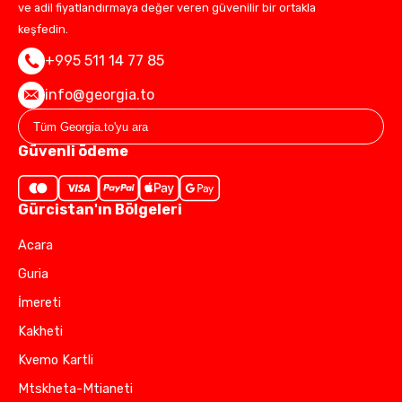
ve adil fiyatlandırmaya değer veren güvenilir bir ortakla
keşfedin.
+995 511 14 77 85
info@georgia.to
Güvenli ödeme
Gürcistan'ın Bölgeleri
Acara
Guria
İmereti
Kakheti
Kvemo Kartli
Mtskheta-Mtianeti