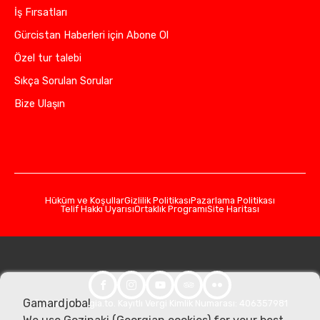
İş Fırsatları
Gürcistan Haberleri için Abone Ol
Özel tur talebi
Sıkça Sorulan Sorular
Bize Ulaşın
Hüküm ve Koşullar
Gizlilik Politikası
Pazarlama Politikası
Telif Hakkı Uyarısı
Ortaklık Programı
Site Haritası
Gamardjoba!
© 2026 Georgia.to. Kayıtlı Vergi Kimlik Numarası: 406357981