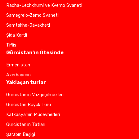
Racha-Lechkhumi ve Kvemo Svaneti
Samegrelo-Zemo Svaneti
Samtskhe-Javakheti
Şida Kartli
Tiflis
Gürcistan'ın Ötesinde
Ermenistan
Azerbaycan
Yaklaşan turlar
Gürcistan'ın Vazgeçilmezleri
Gürcistan Büyük Turu
Kafkasya'nın Mücevherleri
Gürcistan'ın Tatları
Şarabın Beşiği