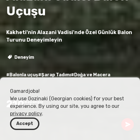
Uçuşu
Kakheti'nin Alazani Vadisi'nde Özel Günlük Balon
Turunu Deneyimleyin
Deneyim
#Balonla uçuş
#Şarap Tadımı
#Doğa ve Macera
Gamardjoba!
We use Gozinaki (Georgian cookies) for your best
210
Başlangıç
experience. By using our site, you agree to our
USD
privacy policy
.
Accept