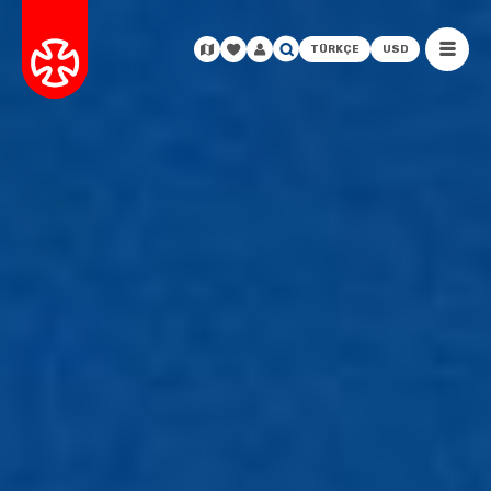
TÜRKÇE
USD