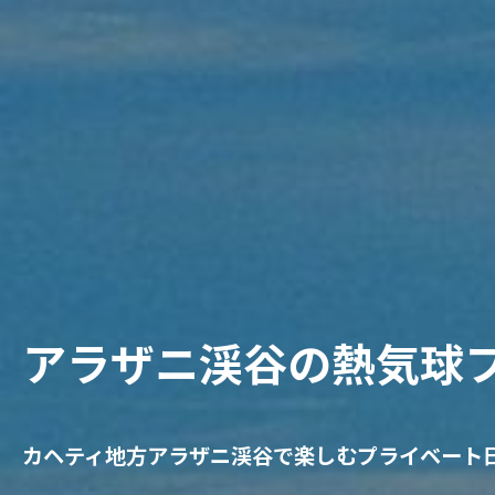
アラザニ渓谷の熱気球
カヘティ地方アラザニ渓谷で楽しむプライベート