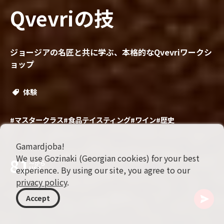
Qvevriの技
ジョージアの名匠と共に学ぶ、本格的なQvevriワークシ
ョップ
体験
#マスタークラス
#食品テイスティング
#ワイン
#歴史
Gamardjoba!
We use Gozinaki (Georgian cookies) for your best
81
〜から
experience. By using our site, you agree to our
USD
privacy policy
.
Accept