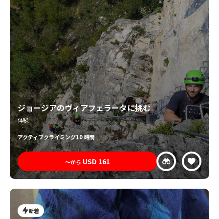
ジョージアのヴィアフェラータに挑む
体験
アクティブ
クライミング
10 時間
USD
161
〜から
新着