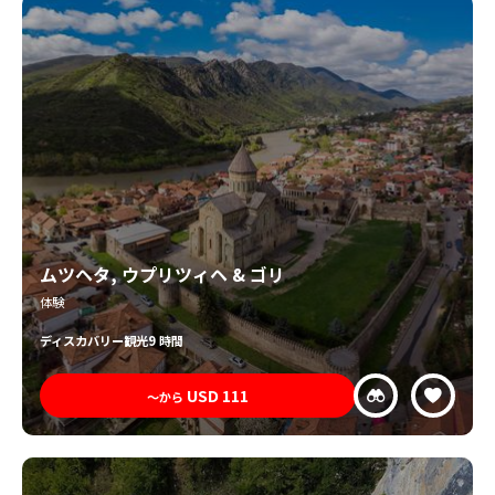
ムツヘタ, ウプリツィヘ & ゴリ
体験
ディスカバリー
観光
9 時間
USD
111
〜から