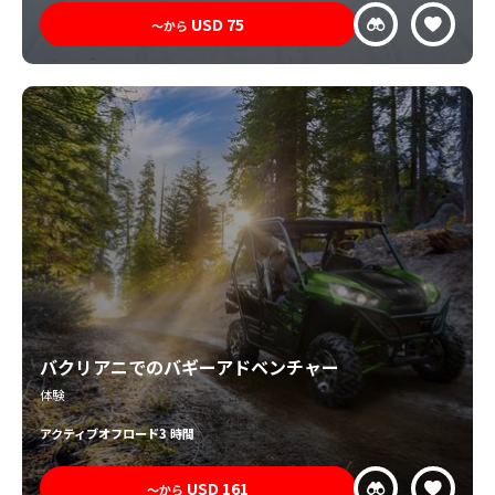
USD
75
〜から
バクリアニでのバギーアドベンチャー
体験
アクティブ
オフロード
3 時間
USD
161
〜から