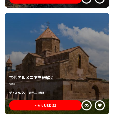
古代アルメニアを紐解く
体験
ディスカバリー
観光
11 時間
USD
83
〜から