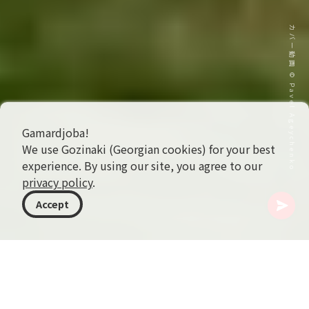
カバー動画 © Pavel Ageychenko
Gamardjoba!
We use Gozinaki (Georgian cookies) for your best
experience. By using our site, you agree to our
privacy policy
.
Accept
ジョージア
行き先
カヘティ
アラヴェルディ修道院