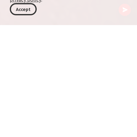
Accept
ジョージア
アクティビティ
ラフティングとカヤック
ジョージアでのラフティングとカヤックは、素晴
らしい自然の景色に囲まれながら、白い水の急流
のスリルを体験する絶好の機会を提供します。ジ
ョージアには、Mtkvari、Aragvi、Tskhenistskaliな
ど、すべてのスキルレベルに適したエキサイティ
ングな急流を持つ多くの野生の川があります。挑
戦的な冒険を求めている方も、ゆったりとした一