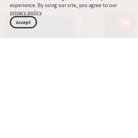
experience. By using our site, you agree to our
privacy policy
.
Accept
ジョージア
行き先
アゼルバイジャン
バクー
バクーはカスピ海に面するアゼルバイジャンの活
気ある首都で、近代的な高層ビルと歴史的建造物
が隣り合って共存する対照的な街です。
バクーの主要な見どころの一つが旧市街（イチャ
リ・シェヘル）で、12世紀にさかのぼるユネスコ