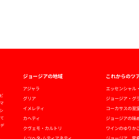
ジョージアの地域
これからのツ
アジャラ
エッセンシャル
ビ
グリア
ジョージア・グ
マ
イメレティ
コーカサスの至
シ
して
カヘティ
ジョージアの味
ェデ
クヴェモ・カルトリ
ワインのゆりか
ムツヘタ-ムティアネティ
ジョージア 究