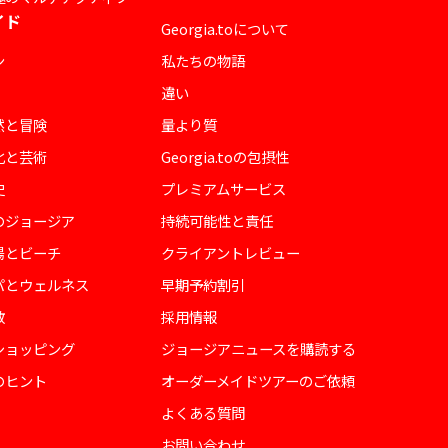
イド
Georgia.toについて
ン
私たちの物語
違い
然と冒険
量より質
化と芸術
Georgia.toの包摂性
史
プレミアムサービス
のジョージア
持続可能性と責任
陽とビーチ
クライアントレビュー
パとウェルネス
早期予約割引
教
採用情報
ショッピング
ジョージアニュースを購読する
のヒント
オーダーメイドツアーのご依頼
よくある質問
お問い合わせ