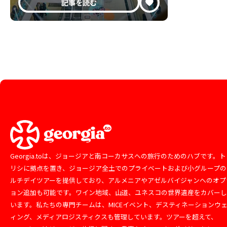
記事を読む
Georgia.toは、ジョージアと南コーカサスへの旅行のためのハブです。ト
リシに拠点を置き、ジョージア全土でのプライベートおよび小グループの
ルチデイツアーを提供しており、アルメニアやアゼルバイジャンへのオプ
ョン追加も可能です。ワイン地域、山道、ユネスコの世界遺産をカバー
います。私たちの専門チームは、MICEイベント、デスティネーションウ
ィング、メディアロジスティクスも管理しています。ツアーを超えて、