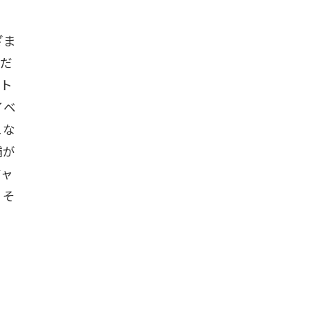
ざま
くだ
。ト
イベ
ュな
舗が
ジャ
、そ