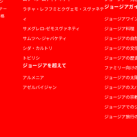
ン
ジョージアガ
ナー
ラチャ・レフフミとクヴェモ・スヴァネテ
価格
ィ
ジョージアワイ
サメグレロ-ゼモスヴァネティ
ジョージア料理
サムツヘ-ジャバケティ
ジョージアの自
シダ・カルトリ
ジョージアの文
トビリシ
ジョージアの歴
ジョージアを超えて
ファミリー向け
アルメニア
ジョージアの太
アゼルバイジャン
ジョージアのス
ジョージアの宗
ジョージアでの
ジョージア旅行