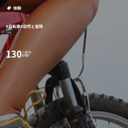
体験
#自転車
#自然と冒険
130
〜から
USD