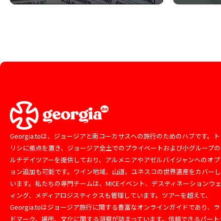
Georgia.toは、ジョージアと南コーカサスへの旅行のためのハブです。ト
リシに拠点を置き、ジョージア全土でのプライベートおよび小グループの
ルチデイツアーを提供しており、アルメニアやアゼルバイジャンへのオプ
ョン追加も可能です。ワイン地域、山道、ユネスコの世界遺産をカバー
います。私たちの専門チームは、MICEイベント、デスティネーションウ
ィング、メディアロジスティクスも管理しています。ツアーを超えて、
Georgia.toはジョージア旅行に関する豊富なオンラインガイドであり、ラ
ドマーク、場所、文化に関する洞察が詰まっています。信頼できるパート