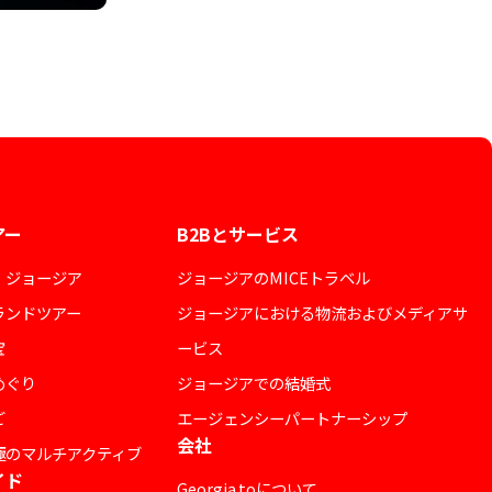
アー
B2Bとサービス
・ジョージア
ジョージアのMICEトラベル
ランドツアー
ジョージアにおける物流およびメディアサ
宝
ービス
めぐり
ジョージアでの結婚式
ご
エージェンシーパートナーシップ
会社
極のマルチアクティブ
イド
Georgia.toについて