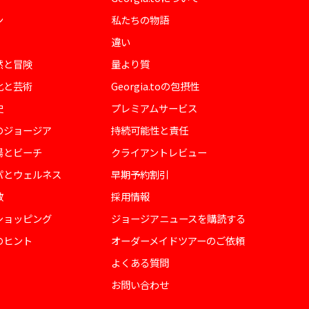
ン
私たちの物語
違い
然と冒険
量より質
化と芸術
Georgia.toの包摂性
史
プレミアムサービス
のジョージア
持続可能性と責任
陽とビーチ
クライアントレビュー
パとウェルネス
早期予約割引
教
採用情報
ショッピング
ジョージアニュースを購読する
のヒント
オーダーメイドツアーのご依頼
よくある質問
お問い合わせ