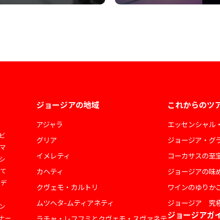
ジョージアの地域
これからのツ
アジャラ
エッセンシャル
ビ
グリア
ジョージア・グ
マ
イメレティ
コーカサスの至
シ
して
カヘティ
ジョージアの味
ェデ
クヴェモ・カルトリ
ワインのゆりか
ムツヘタ-ムティアネティ
ジョージア 究
ン
ジョージアガ
ナー
ラチャ・レフフミとクヴェモ・スヴァネテ