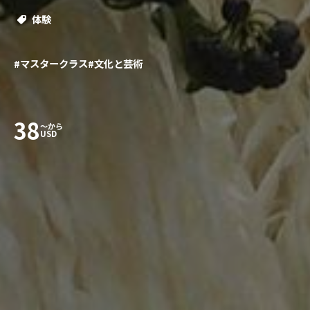
体験
#マスタークラス
#文化と芸術
38
〜から
USD