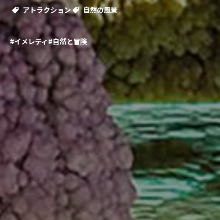
アトラクション
自然の風景
#イメレティ
#自然と冒険