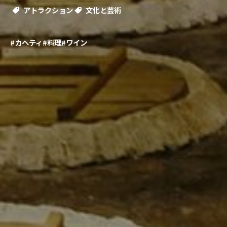
アトラクション
文化と芸術
#カヘティ
#料理
#ワイン