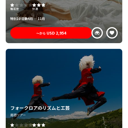
難易度
快適
特別
10 日数
4月 — 11月
USD
2,954
〜から
フォークロアのリズムと工芸
周遊ツアー