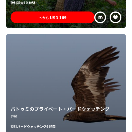
特別
観光
10 時間
USD
169
〜から
バトゥミのプライベート・バードウォッチング
体験
特別
バードウォッチング
6 時間