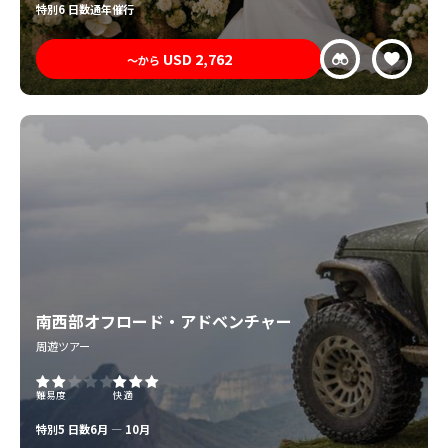
特別
6 日数
通年催行
USD
2,762
〜から
南西部オフロード・アドベンチャー
周遊ツアー
難易度
快適
特別
5 日数
6月 — 10月