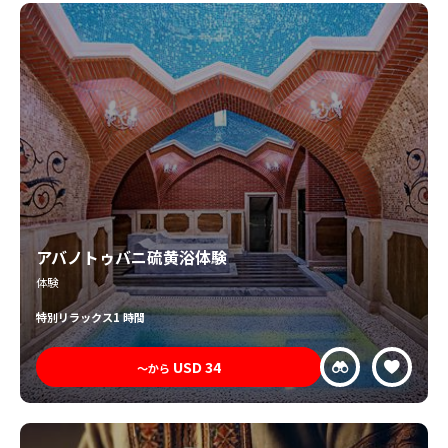
アバノトゥバニ硫黄浴体験
体験
特別
リラックス
1 時間
USD
34
〜から