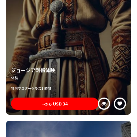
ジョージア剣術体験
体験
特別
マスタークラス
1 時間
USD
34
〜から