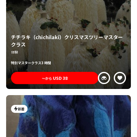
チチラキ（chichilaki）クリスマスツリーマスター
クラス
体験
特別
マスタークラス
3 時間
USD
38
〜から
新着