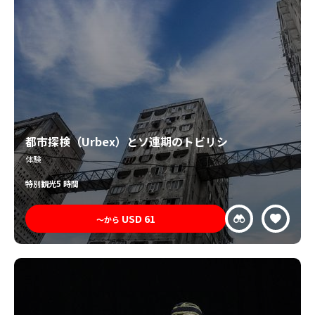
都市探検（Urbex）とソ連期のトビリシ
体験
特別
観光
5 時間
USD
61
〜から