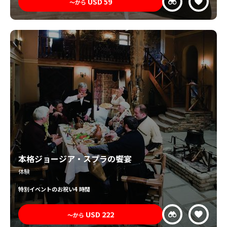
USD
59
〜から
本格ジョージア・スプラの饗宴
体験
特別
イベントのお祝い
4 時間
USD
222
〜から