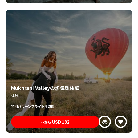
Mukhrani Valleyの熱気球体験
体験
特別
バルーンフライト
4 時間
USD
192
〜から