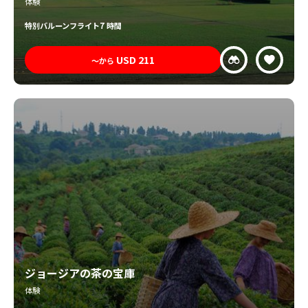
体験
特別
バルーンフライト
7 時間
USD
211
〜から
ジョージアの茶の宝庫
体験