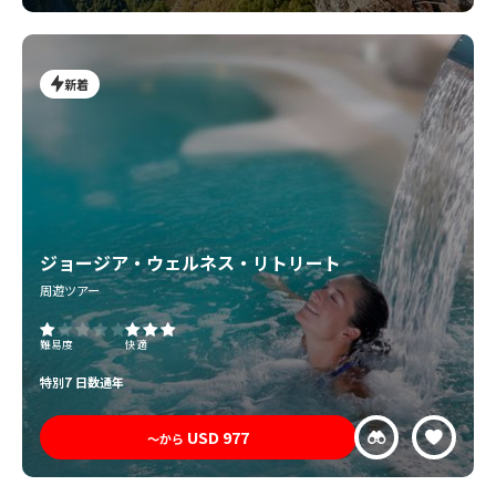
新着
ジョージア・ウェルネス・リトリート
周遊ツアー
難易度
快適
特別
7 日数
通年
USD
977
〜から