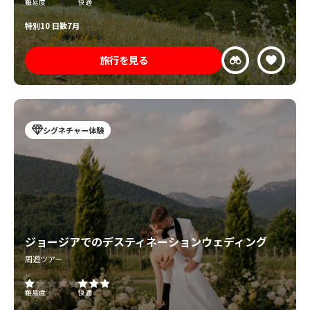
難易度
快適
特別
10 日数
7月
旅行を見る
シグネチャー体験
ジョージアでのデスティネーションウェディング
周遊ツアー
難易度
快適