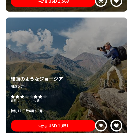
USD
1,563
〜から
絵画のようなジョージア
周遊ツアー
難易度
快適
特別
12 日数
6月〜9月
USD
1,851
〜から