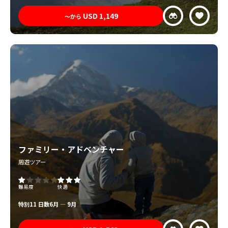
USD
1,149
〜から
ファミリー・アドベンチャー
周遊ツアー
難易度
快適
特別
11 日数
6月 — 9月