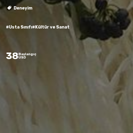
Deneyim
#Usta Sınıfı
#Kültür ve Sanat
38
Başlangıç
USD