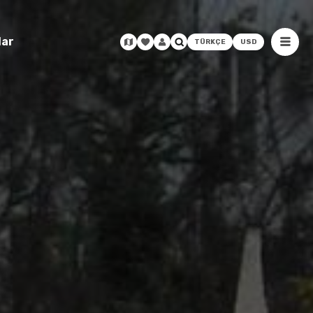
lar
TÜRKÇE
USD