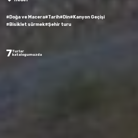
#Doğa ve Macera
#Tarih
#Din
#Kanyon Geçişi
#Bisiklet sürmek
#Şehir turu
7
Turlar
katalogumuzda