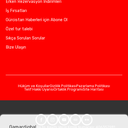
Erken Rezervasyon İndirimleri
İş Fırsatları
Gürcistan Haberleri için Abone Ol
Özel tur talebi
Sıkça Sorulan Sorular
Bize Ulaşın
Hüküm ve Koşullar
Gizlilik Politikası
Pazarlama Politikası
Telif Hakkı Uyarısı
Ortaklık Programı
Site Haritası
Gamardjoba!
© 2026 Georgia.to. Kayıtlı Vergi Kimlik Numarası: 406357981