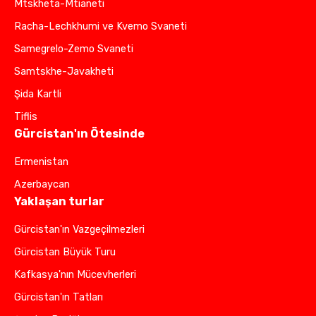
Mtskheta-Mtianeti
Racha-Lechkhumi ve Kvemo Svaneti
Samegrelo-Zemo Svaneti
Samtskhe-Javakheti
Şida Kartli
Tiflis
Gürcistan'ın Ötesinde
Ermenistan
Azerbaycan
Yaklaşan turlar
Gürcistan'ın Vazgeçilmezleri
Gürcistan Büyük Turu
Kafkasya'nın Mücevherleri
Gürcistan'ın Tatları