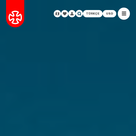
TÜRKÇE
USD