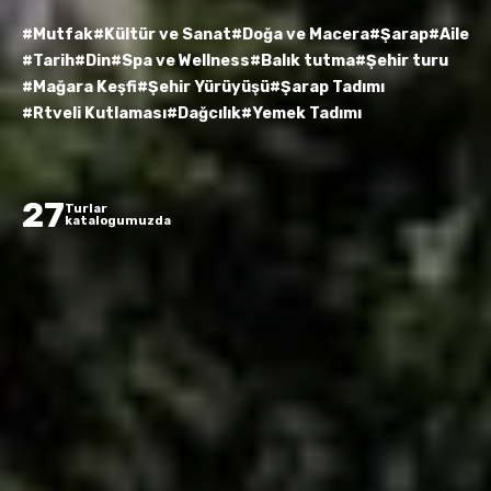
#Mutfak
#Kültür ve Sanat
#Doğa ve Macera
#Şarap
#Aile
#Tarih
#Din
#Spa ve Wellness
#Balık tutma
#Şehir turu
#Mağara Keşfi
#Şehir Yürüyüşü
#Şarap Tadımı
#Rtveli Kutlaması
#Dağcılık
#Yemek Tadımı
27
Turlar
katalogumuzda