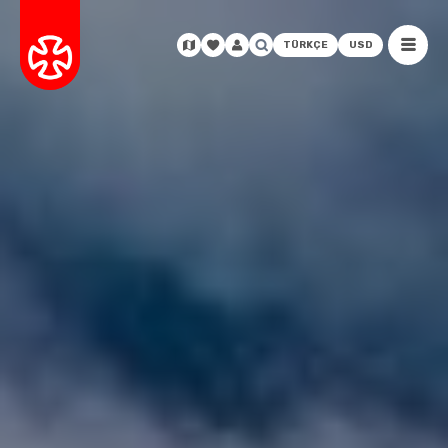
TÜRKÇE
USD