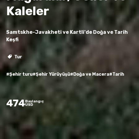
Kaleler
Samtskhe-Javakheti ve Kartli'de Doğa ve Tarih
Keşfi
Tur
#Şehir turu
#Şehir Yürüyüşü
#Doğa ve Macera
#Tarih
474
Başlangıç
USD