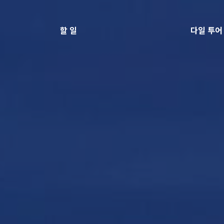
할 일
다일 투어