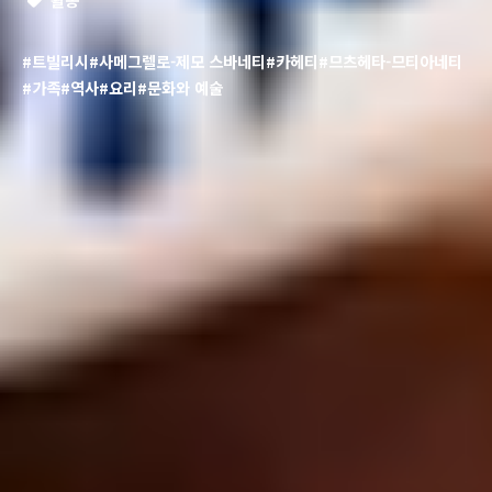
#트빌리시
#사메그렐로-제모 스바네티
#카헤티
#므츠헤타-므티아네티
#가족
#역사
#요리
#문화와 예술