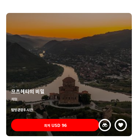
므츠헤타의 비밀
체험
탐방
관광
8 시간
USD
96
최저