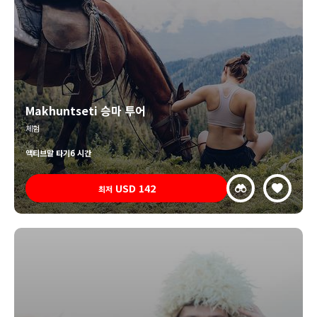
Makhuntseti 승마 투어
체험
액티브
말 타기
6 시간
USD
142
최저