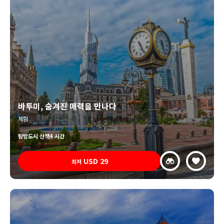
바투미, 숨겨진 매력을 만나다
체험
탐방
도시 산책
4 시간
USD
29
최저