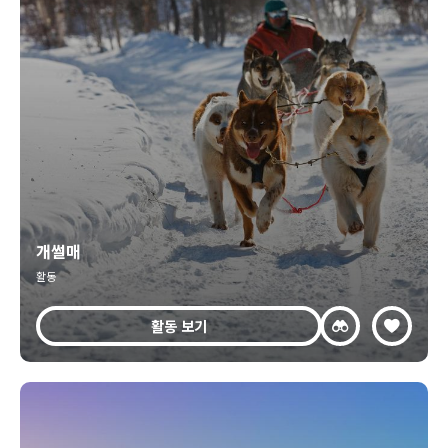
개썰매
활동
활동 보기