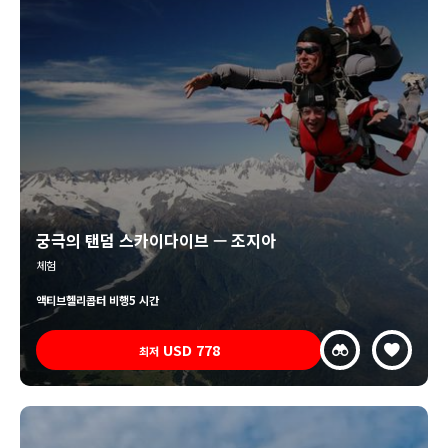
궁극의 탠덤 스카이다이브 — 조지아
체험
액티브
헬리콥터 비행
5 시간
USD
778
최저