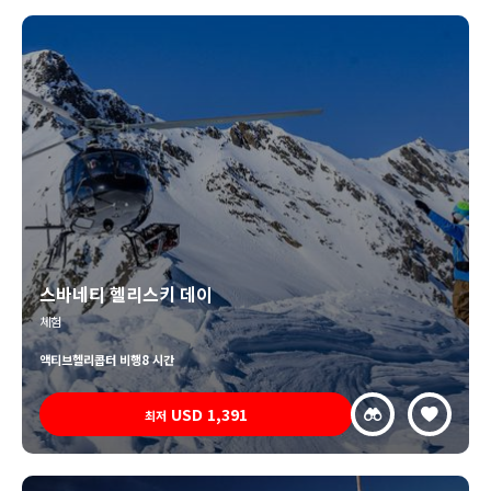
스바네티 헬리스키 데이
체험
액티브
헬리콥터 비행
8 시간
USD
1,391
최저