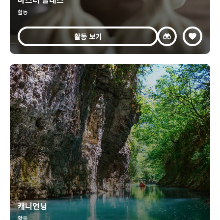
활동
활동 보기
캐니언닝
활동