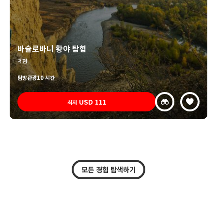
바슐로바니 황야 탐험
체험
탐방
관광
10 시간
USD
111
최저
모든 경험 탐색하기