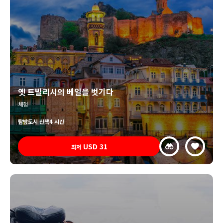
옛 트빌리시의 베일을 벗기다
체험
탐방
도시 산책
4 시간
USD
31
최저