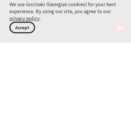
We use Gozinaki (Georgian cookies) for your best
experience. By using our site, you agree to our
privacy policy
.
Accept
조지아
액티비티
낚시
조지아는 수많은 강과 호수로 인해 낚시 애호가들에게는
천국과 같은 곳입니다. 송어, 철갑상어 및 기타 담수 어종
을 잡는 행운을 시험해 보세요. 경험이 풍부한 가이드와
함께 최고의 낚시 장소로 가서 독특하고 편안한 경험을 즐
기세요.