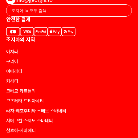
안전한 결제
조지아의 지역
아자라
구리아
이메레티
카헤티
크베모 카르틀리
므츠헤타-므티아네티
라차-레흐후미와 크베모 스바네티
사메그렐로-제모 스바네티
삼츠헤-자바헤티