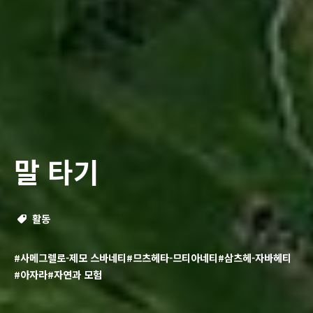
말 타기
활동
#사메그렐로-제모 스바네티
#므츠헤타-므티아네티
#삼츠헤-자바헤티
#아자라
#자연과 모험