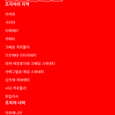
조지아의 지역
아자라
구리아
이메레티
카헤티
크베모 카르틀리
므츠헤타-므티아네티
라차-레흐후미와 크베모 스바네티
사메그렐로-제모 스바네티
삼츠헤-자바헤티
시다 카르틀리
트빌리시
조지아 너머
아르메니아