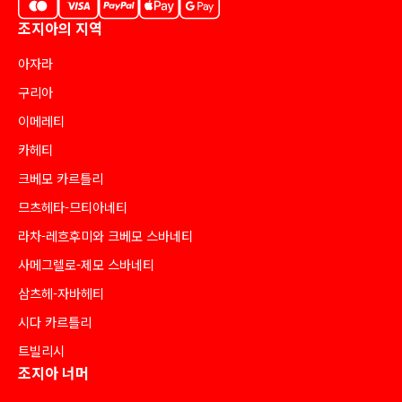
조지아의 지역
아자라
구리아
이메레티
카헤티
크베모 카르틀리
므츠헤타-므티아네티
라차-레흐후미와 크베모 스바네티
사메그렐로-제모 스바네티
삼츠헤-자바헤티
시다 카르틀리
트빌리시
조지아 너머